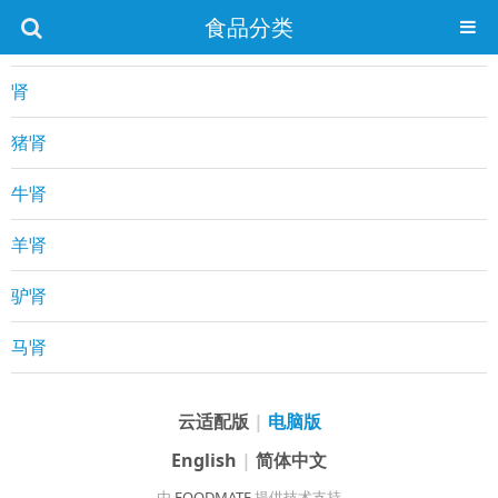
食品分类
肾
猪肾
牛肾
羊肾
驴肾
马肾
云适配版
|
电脑版
English
|
简体中文
由
FOODMATE
提供技术支持